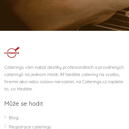
Caterings vám nabízí desítky profesionálních a prověřených
cateringů na jednom místě. Ať hledáte catering na svatbu,
firemní akci nebo oslavu narozenin, na Caterings.cz najdete
to, co hledáte.
Může se hodit
Blog
Registrace cateringu