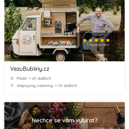
1 hodnocení
VezuBubliny.cz
Plzeň
+ 67 dalších
Nápojový catering
+ 10 dalších
Nechce se vám vybírat?