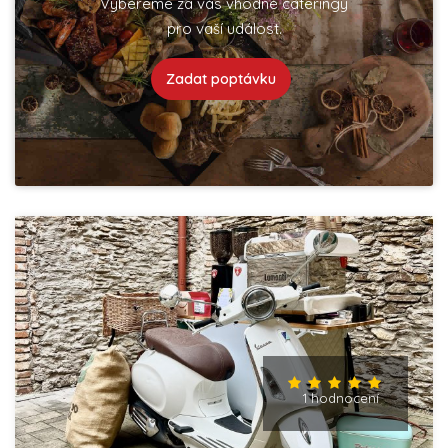
Vybereme za vás vhodné cateringy
pro vaší událost.
Zadat poptávku
1 hodnocení