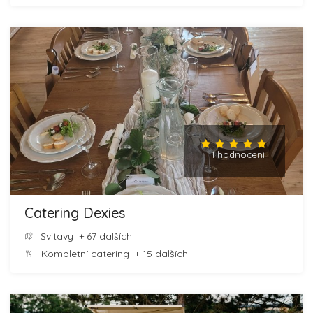
1 hodnocení
Catering Dexies
Svitavy
+ 67 dalších
Kompletní catering
+ 15 dalších