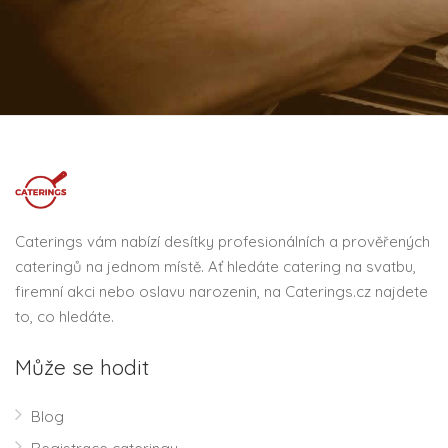
Caterings vám nabízí desítky profesionálních a prověřených
cateringů na jednom místě. Ať hledáte catering na svatbu,
firemní akci nebo oslavu narozenin, na Caterings.cz najdete
to, co hledáte.
Může se hodit
Blog