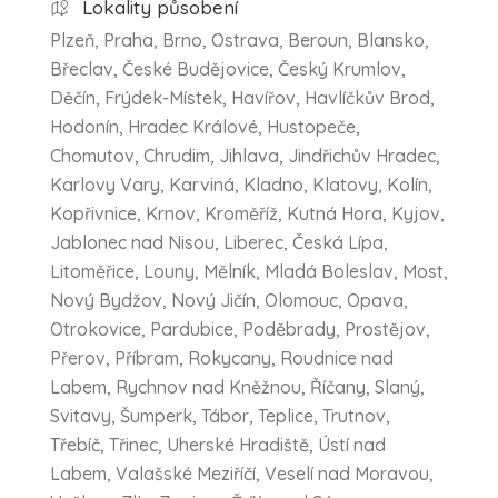
Lokality působení
Plzeň, Praha, Brno, Ostrava, Beroun, Blansko,
Břeclav, České Budějovice, Český Krumlov,
Děčín, Frýdek-Místek, Havířov, Havlíčkův Brod,
Hodonín, Hradec Králové, Hustopeče,
Chomutov, Chrudim, Jihlava, Jindřichův Hradec,
Karlovy Vary, Karviná, Kladno, Klatovy, Kolín,
Kopřivnice, Krnov, Kroměříž, Kutná Hora, Kyjov,
Jablonec nad Nisou, Liberec, Česká Lípa,
Litoměřice, Louny, Mělník, Mladá Boleslav, Most,
Nový Bydžov, Nový Jičín, Olomouc, Opava,
Otrokovice, Pardubice, Poděbrady, Prostějov,
Přerov, Příbram, Rokycany, Roudnice nad
Labem, Rychnov nad Kněžnou, Říčany, Slaný,
Svitavy, Šumperk, Tábor, Teplice, Trutnov,
Třebíč, Třinec, Uherské Hradiště, Ústí nad
Labem, Valašské Meziříčí, Veselí nad Moravou,