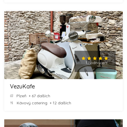
1 hodnocení
VezuKafe
Plzeň
+ 67 dalších
Kávový catering
+ 12 dalších