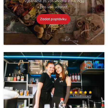
Vybereme za vás vhodné cateringy
pro vaší událost.
Zadat poptávku
1 hodnocení