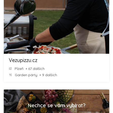
Vezupizzu.cz
Plzeň
+ 67 dalších
Garden párty
+ 9 dalších
Nechce se vám vybírat?