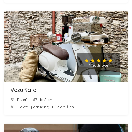
1 hodnocení
VezuKafe
Plzeň
+ 67 dalších
Kávový catering
+ 12 dalších