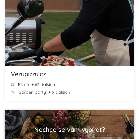
Vezupizzu.cz
Plzeň
+ 67 dalších
Garden párty
+ 9 dalších
Nechce se vám vybírat?