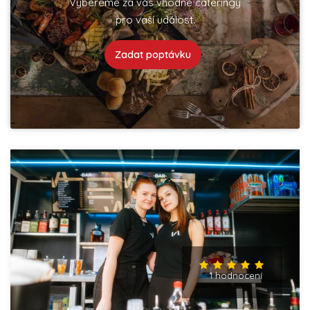
Vybereme za vás vhodné cateringy
pro vaší událost.
Zadat poptávku
1 hodnocení