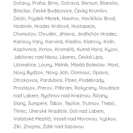
Svitavy, Praha, Brno, Ostrava, Beroun, Blansko,
Břeclav, České Budějovice, Český Krumlov,
Děčín, Frýdek-Místek, Havířov, Havlíčkův Brod,
Hodonín, Hradec Králové, Hustopeče,
Chomutov, Chrudim, Jihlava, Jindřichův Hradec,
Karlovy Vary, Karviná, Kladno, Klatovy, Kolín,
Kopřivnice, Krnov, Kroměříž, Kutná Hora, Kyjov,
Jablonec nad Nisou, Liberec, Česká Lípa,
Litoměřice, Louny, Mělník, Mladá Boleslav, Most,
Nový Bydžov, Nový Jičín, Olomouc, Opava,
Otrokovice, Pardubice, Plzeň, Poděbrady,
Prostějov, Přerov, Příbram, Rokycany, Roudnice
nad Labem, Rychnov nad Kněžnou, Říčany,
Slaný, Šumperk, Tábor, Teplice, Trutnov, Třebíč,
Třinec, Uherské Hradiště, Ústí nad Labem,
Valašské Meziříčí, Veselí nad Moravou, Vyškov,
Zlín, Znojmo, Žďár nad Sázavou