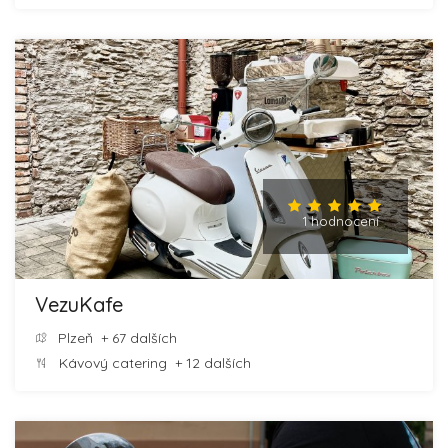
1 hodnocení
VezuKafe
Plzeň
+ 67 dalších
Kávový catering
+ 12 dalších