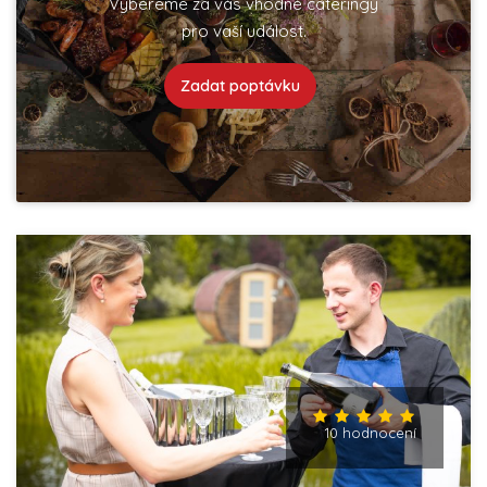
Vybereme za vás vhodné cateringy
pro vaší událost.
Zadat poptávku
10 hodnocení