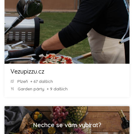
Vezupizzu.cz
Plzeň
+ 67 dalších
Garden párty
+ 9 dalších
Nechce se vám vybírat?