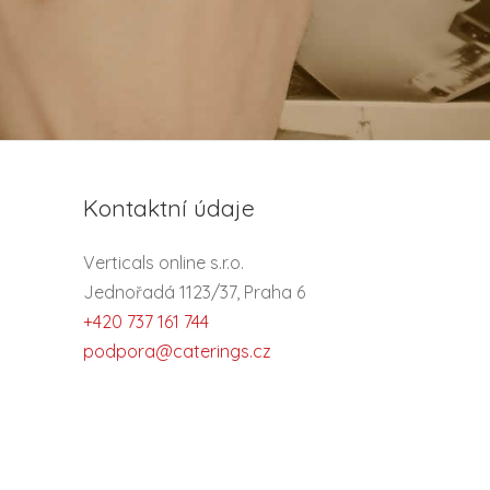
Kontaktní údaje
Verticals online s.r.o.
Jednořadá 1123/37, Praha 6
+420 737 161 744
podpora@caterings.cz