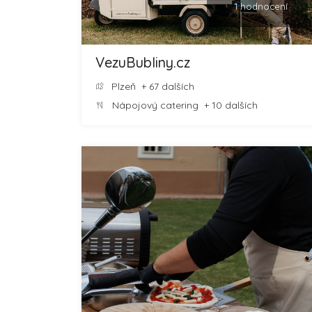
1 hodnocení
VezuBubliny.cz
Plzeň
+ 67 dalších
Nápojový catering
+ 10 dalších