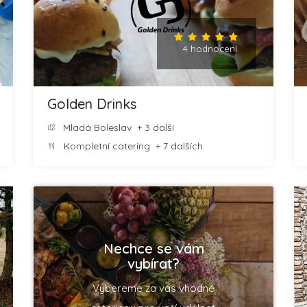
4 hodnocení
Golden Drinks
Mladá Boleslav
+ 3 další
Kompletní catering
+ 7 dalších
Nechce se vám
vybírat?
Vybereme za vás vhodné