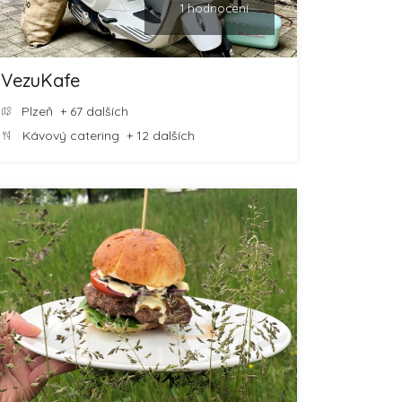
1 hodnocení
VezuKafe
Plzeň
+ 67 dalších
Kávový catering
+ 12 dalších