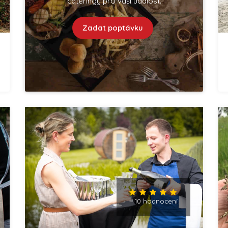
cateringy pro vaší událost.
Zadat poptávku
10 hodnocení