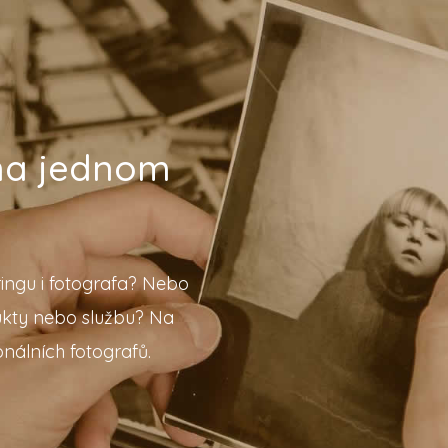
 na jednom
ingu i fotografa? Nebo
ukty nebo službu? Na
nálních fotografů.