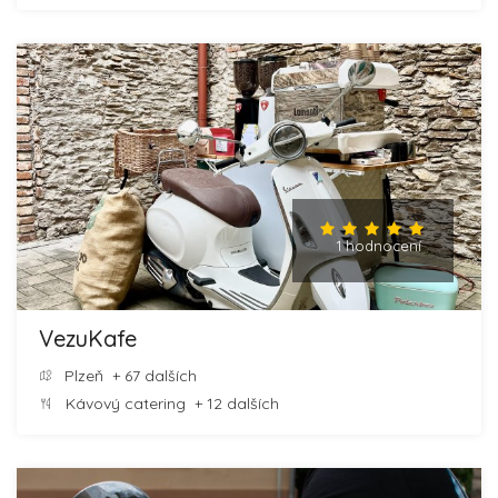
1 hodnocení
VezuKafe
Plzeň
+ 67 dalších
Kávový catering
+ 12 dalších