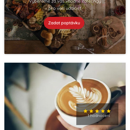
Vybereme za vás vhodné cateringy
pro vaší událost.
Zadat poptávku
1 hodnocení