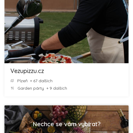
Vezupizzu.cz
Plzeň
+ 67 dalších
Garden párty
+ 9 dalších
Nechce se vám vybírat?