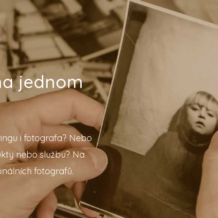
 na jednom
ingu i fotografa? Nebo
ukty nebo službu? Na
nálních fotografů.