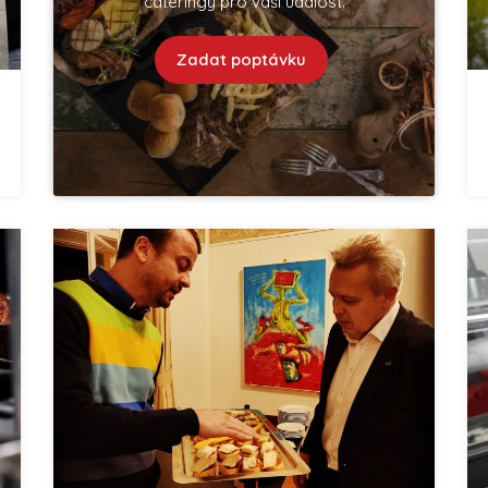
cateringy pro vaší událost.
Zadat poptávku