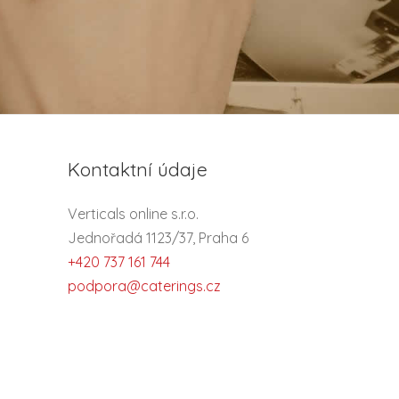
Kontaktní údaje
Verticals online s.r.o.
Jednořadá 1123/37, Praha 6
+420 737 161 744
podpora@caterings.cz