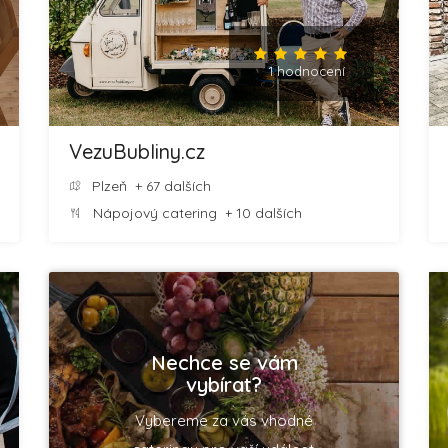
1 hodnocení
VezuBubliny.cz
Plzeň
+ 67 dalších
Nápojový catering
+ 10 dalších
Nechce se vám
vybírat?
Vybereme za vás vhodné