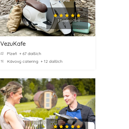
1 hodnocení
VezuKafe
Plzeň
+ 67 dalších
Kávový catering
+ 12 dalších