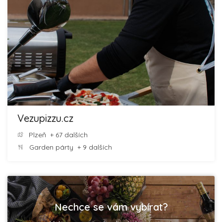
Vezupizzu.cz
Plzeň
+ 67 dalších
Garden párty
+ 9 dalších
Nechce se vám vybírat?