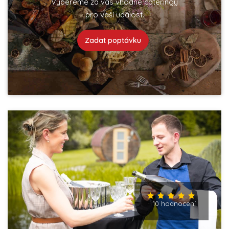
Vybereme za vás vhodné cateringy
pro vaší událost.
Zadat poptávku
10 hodnocení