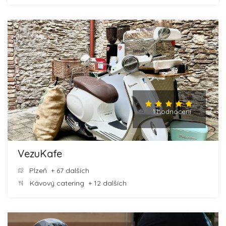
1 hodnocení
VezuKafe
Plzeň
+ 67 dalších
Kávový catering
+ 12 dalších