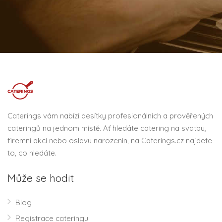
Caterings vám nabízí desítky profesionálních a prověřených
cateringů na jednom místě. Ať hledáte catering na svatbu,
firemní akci nebo oslavu narozenin, na Caterings.cz najdete
to, co hledáte.
Může se hodit
Blog
Registrace cateringu