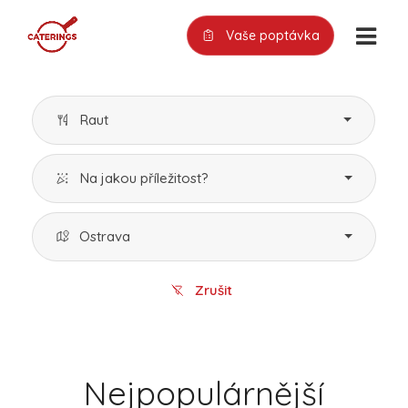
Vaše poptávka
Raut
Na jakou příležitost?
Ostrava
Zrušit
Nejpopulárnější