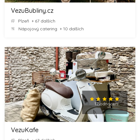
VezuBubliny.cz
Plzeň
+ 67 dalších
Nápojový catering
+ 10 dalších
1 hodnocení
VezuKafe