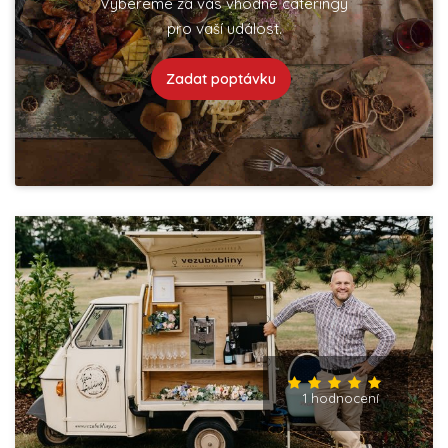
Vybereme za vás vhodné cateringy
pro vaší událost.
Zadat poptávku
1 hodnocení