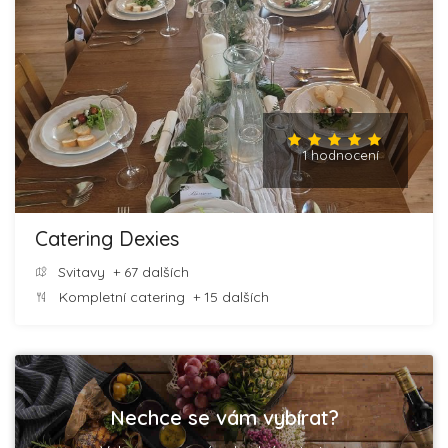
1 hodnocení
Catering Dexies
Svitavy
+ 67 dalších
Kompletní catering
+ 15 dalších
Nechce se vám vybírat?