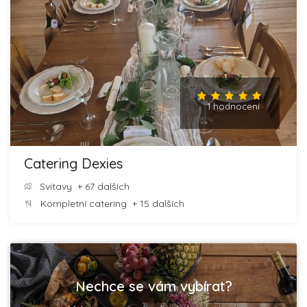
1 hodnocení
Catering Dexies
Svitavy
+ 67 dalších
Kompletní catering
+ 15 dalších
Nechce se vám vybírat?