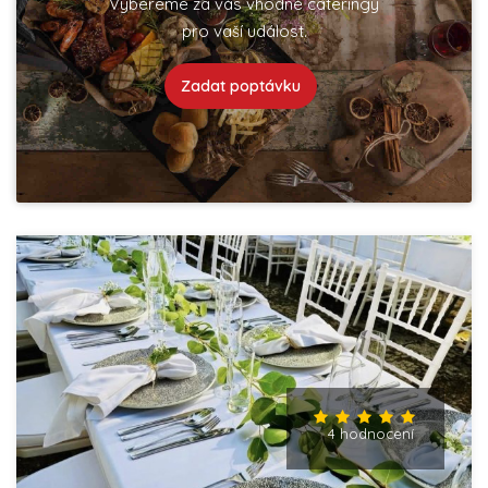
Vybereme za vás vhodné cateringy
pro vaší událost.
Zadat poptávku
4 hodnocení