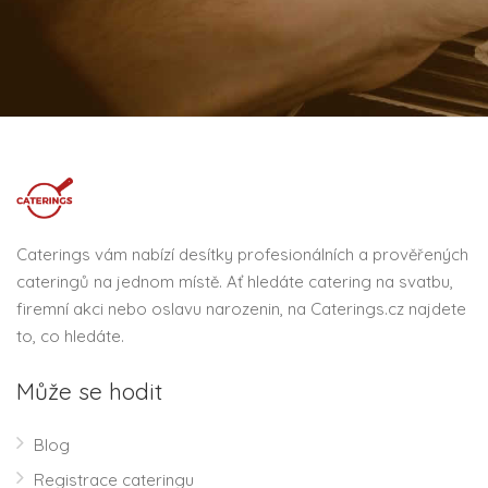
Caterings vám nabízí desítky profesionálních a prověřených
cateringů na jednom místě. Ať hledáte catering na svatbu,
firemní akci nebo oslavu narozenin, na Caterings.cz najdete
to, co hledáte.
Může se hodit
Blog
Registrace cateringu