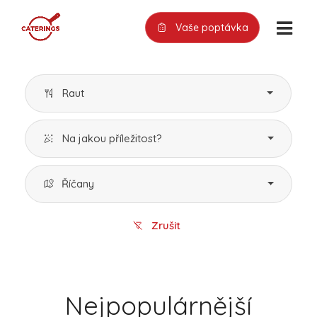
Vaše poptávka
Raut
Na jakou příležitost?
Říčany
Zrušit
Nejpopulárnější