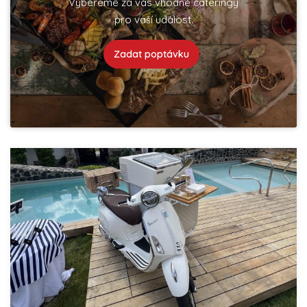
Vybereme za vás vhodné cateringy
pro vaší událost.
Zadat poptávku