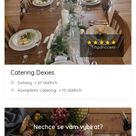
1 hodnocení
Catering Dexies
Svitavy
+ 67 dalších
Kompletní catering
+ 15 dalších
Nechce se vám vybírat?