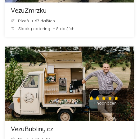
VezuZmrzku
Plzeň
+ 67 dalších
Sladký catering
+ 8 dalších
1 hodnocení
VezuBubliny.cz