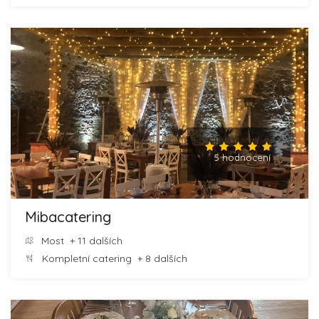
5 hodnocení
Mibacatering
Most
+ 11 dalších
Kompletní catering
+ 8 dalších