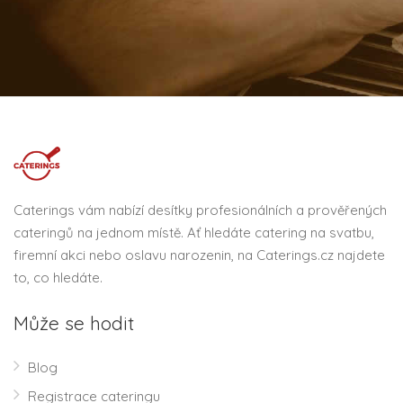
Caterings vám nabízí desítky profesionálních a prověřených
cateringů na jednom místě. Ať hledáte catering na svatbu,
firemní akci nebo oslavu narozenin, na Caterings.cz najdete
to, co hledáte.
Může se hodit
Blog
Registrace cateringu