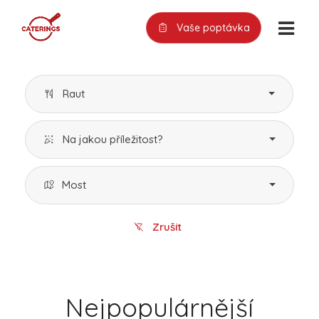
Vaše poptávka
Raut
Na jakou příležitost?
Most
Zrušit
Nejpopulárnější