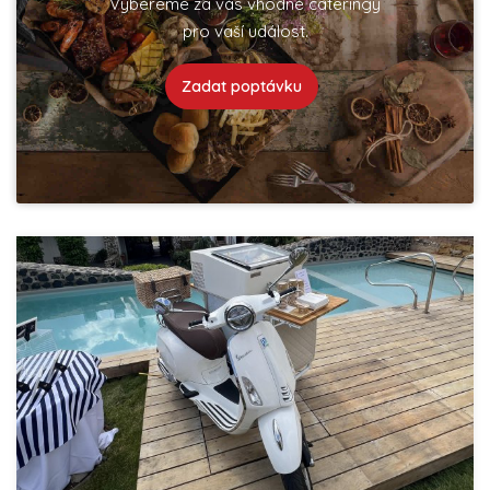
Vybereme za vás vhodné cateringy
pro vaší událost.
Zadat poptávku