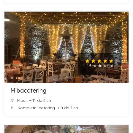
5 hodnocení
Mibacatering
Most
+ 11 dalších
Kompletní catering
+ 8 dalších