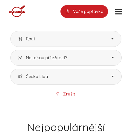
Vaše poptávka
Raut
Na jakou příležitost?
Česká Lípa
Zrušit
Nejpopulárnější