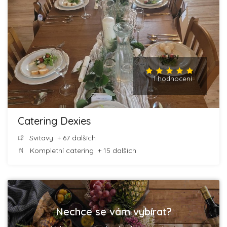
1 hodnocení
Catering Dexies
Svitavy
+ 67 dalších
Kompletní catering
+ 15 dalších
Nechce se vám vybírat?