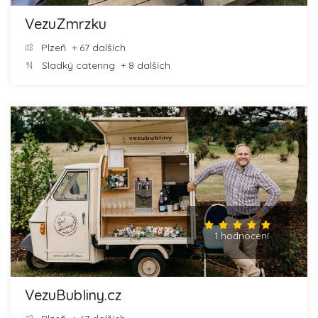
VezuZmrzku
Plzeň
+ 67 dalších
Sladký catering
+ 8 dalších
1 hodnocení
VezuBubliny.cz