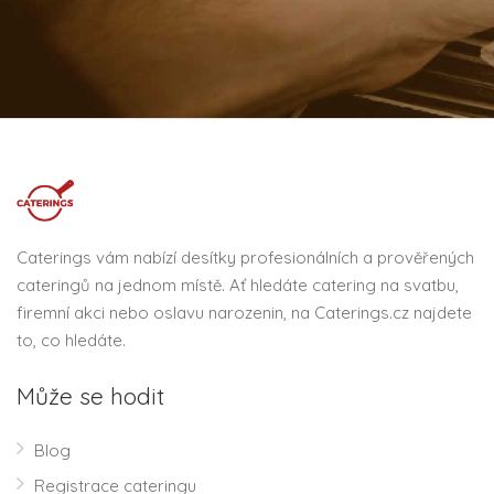
Caterings vám nabízí desítky profesionálních a prověřených
cateringů na jednom místě. Ať hledáte catering na svatbu,
firemní akci nebo oslavu narozenin, na Caterings.cz najdete
to, co hledáte.
Může se hodit
Blog
Registrace cateringu