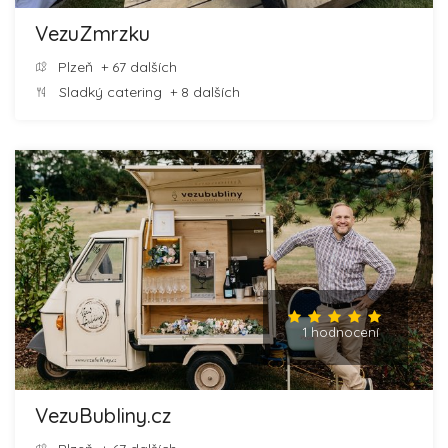
VezuZmrzku
Plzeň
+ 67 dalších
Sladký catering
+ 8 dalších
1 hodnocení
VezuBubliny.cz