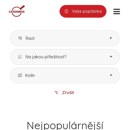
Vaše poptávka
Raut
Na jakou příležitost?
Kolín
Zrušit
Nejpopulárnější