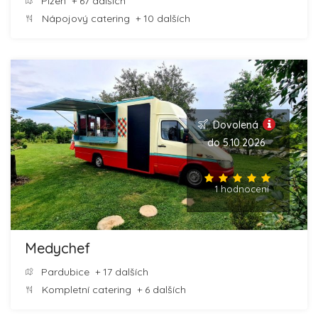
Plzeň
+ 67 dalších
Nápojový catering
+ 10 dalších
Dovolená
do 5.10.2026
1 hodnocení
Medychef
Pardubice
+ 17 dalších
Kompletní catering
+ 6 dalších