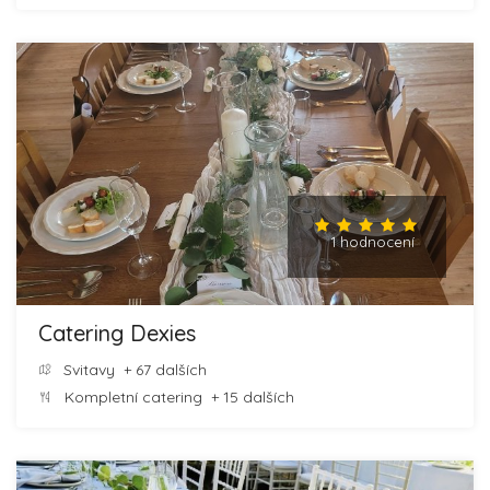
1 hodnocení
Catering Dexies
Svitavy
+ 67 dalších
Kompletní catering
+ 15 dalších