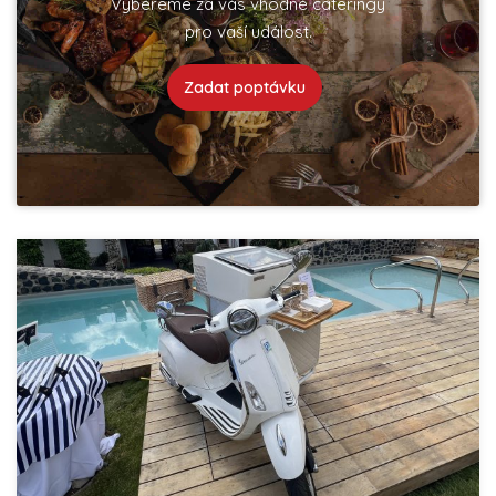
Vybereme za vás vhodné cateringy
pro vaší událost.
Zadat poptávku