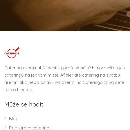
Caterings vám nabízí desítky profesionálních a prověřených
cateringů na jednom místě. Ať hledáte catering na svatbu,
firemní akci nebo oslavu narozenin, na Caterings.cz najdete
to, co hledáte.
Může se hodit
Blog
Registrace cateringu