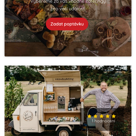
Vybereme za vás vhodné cateringy
pro vaší událost.
Zadat poptávku
1 hodnocení