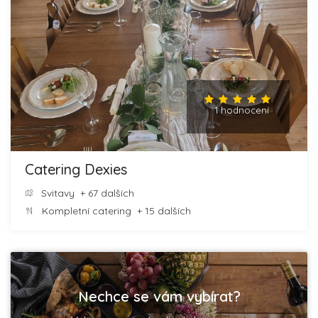
1 hodnocení
Catering Dexies
Svitavy
+ 67 dalších
Kompletní catering
+ 15 dalších
Nechce se vám vybírat?