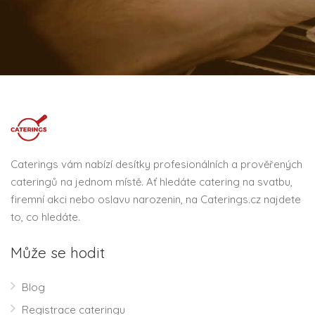
Caterings vám nabízí desítky profesionálních a prověřených
cateringů na jednom místě. Ať hledáte catering na svatbu,
firemní akci nebo oslavu narozenin, na Caterings.cz najdete
to, co hledáte.
Může se hodit
Blog
Registrace cateringu