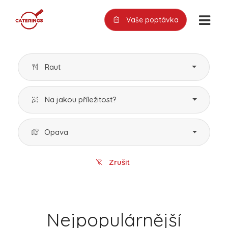
Vaše poptávka
Raut
Na jakou příležitost?
Opava
Zrušit
Nejpopulárnější