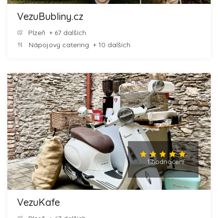
VezuBubliny.cz
Plzeň
+ 67 dalších
Nápojový catering
+ 10 dalších
1 hodnocení
VezuKafe