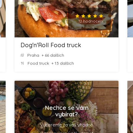
12 hodnocení
Dog'n'Roll Food truck
Praha
+ 66 dalších
Food truck
+ 13 dalších
Nechce se vám
vybírat?
Vybereme za vás vhodné