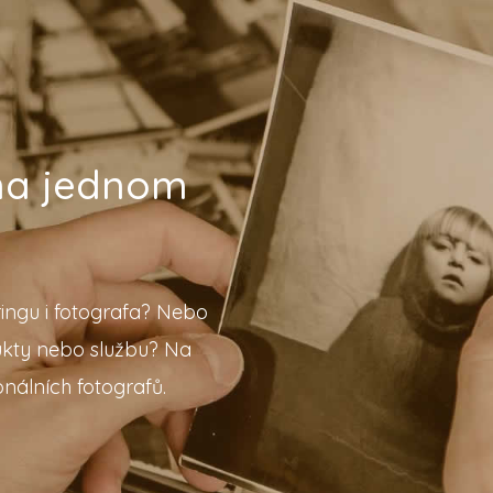
 na jednom
ingu i fotografa? Nebo
ukty nebo službu? Na
nálních fotografů.