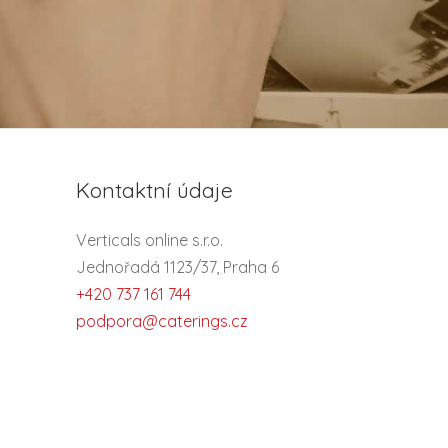
Kontaktní údaje
Verticals online s.r.o.
Jednořadá 1123/37, Praha 6
+420 737 161 744
podpora@caterings.cz