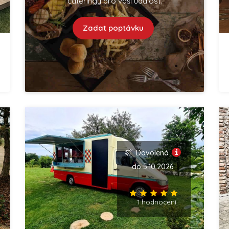
cateringy pro vaší událost.
Zadat poptávku
Dovolená
do 5.10.2026
1 hodnocení