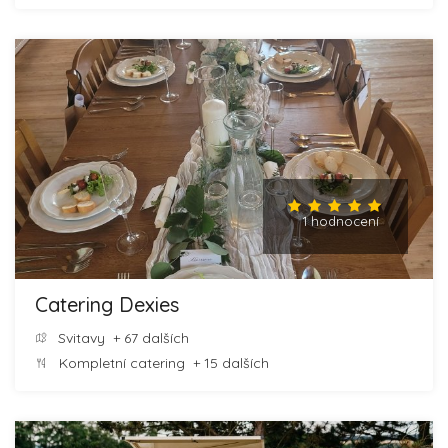
1 hodnocení
Catering Dexies
Svitavy
+ 67 dalších
Kompletní catering
+ 15 dalších