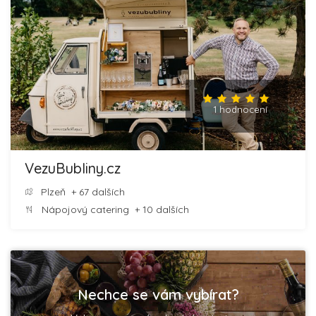
1 hodnocení
VezuBubliny.cz
Plzeň
+ 67 dalších
Nápojový catering
+ 10 dalších
Nechce se vám vybírat?