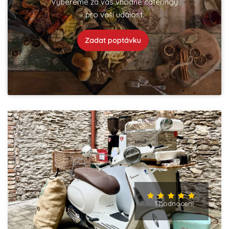
Vybereme za vás vhodné cateringy
pro vaší událost.
Zadat poptávku
1 hodnocení