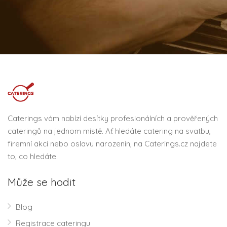
Caterings vám nabízí desítky profesionálních a prověřených
cateringů na jednom místě. Ať hledáte catering na svatbu,
firemní akci nebo oslavu narozenin, na Caterings.cz najdete
to, co hledáte.
Může se hodit
Blog
Registrace cateringu