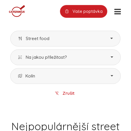
Vaše poptávka
Street food
Na jakou příležitost?
Kolín
Zrušit
Nejpopulárnější street