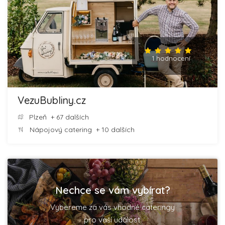
1 hodnocení
VezuBubliny.cz
Plzeň
+ 67 dalších
Nápojový catering
+ 10 dalších
Nechce se vám vybírat?
Vybereme za vás vhodné cateringy
pro vaší událost.