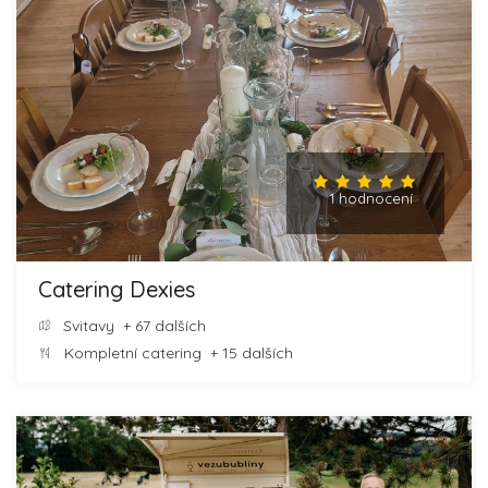
1 hodnocení
Catering Dexies
Svitavy
+ 67 dalších
Kompletní catering
+ 15 dalších