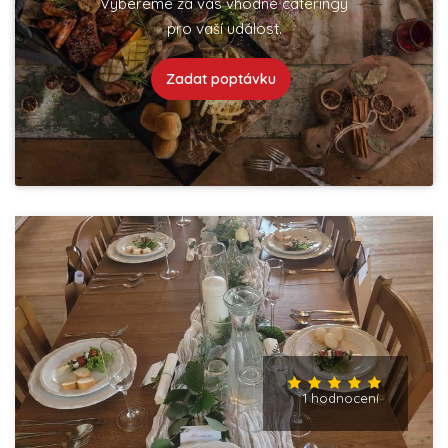
Vybereme za vás vhodné cateringy
pro vaší událost.
Zadat poptávku
1 hodnocení