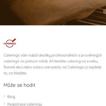
Caterings vám nabízí desítky profesionálních a prověřených
cateringů na jednom místě. Ať hledáte catering na svatbu,
firemní akci nebo oslavu narozenin, na Caterings.cz najdete
to, co hledáte.
Může se hodit
Blog
Registrace cateringu