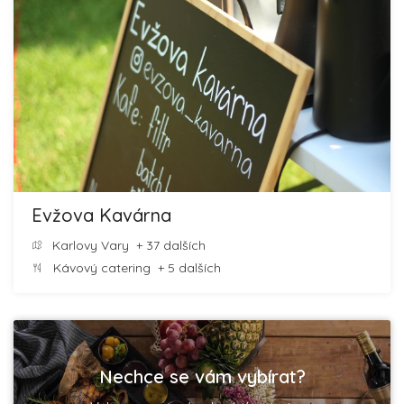
Evžova Kavárna
Karlovy Vary
+ 37 dalších
Kávový catering
+ 5 dalších
Nechce se vám vybírat?