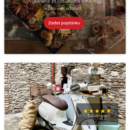
Vybereme za vás vhodné cateringy
pro vaší událost.
Zadat poptávku
1 hodnocení