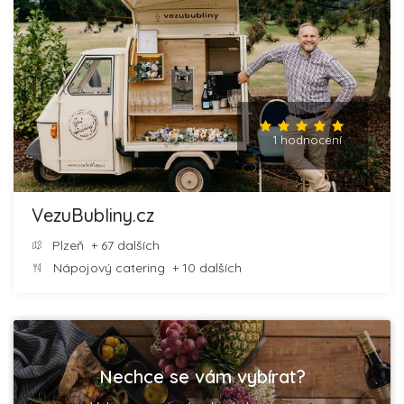
1 hodnocení
VezuBubliny.cz
Plzeň
+ 67 dalších
Nápojový catering
+ 10 dalších
Nechce se vám vybírat?