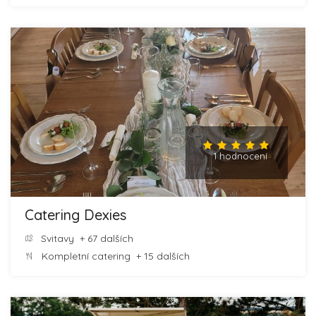
1 hodnocení
Catering Dexies
Svitavy
+ 67 dalších
Kompletní catering
+ 15 dalších