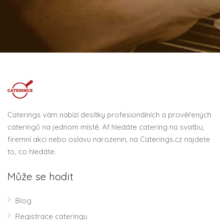
Caterings vám nabízí desítky profesionálních a prověřených
cateringů na jednom místě. Ať hledáte catering na svatbu,
firemní akci nebo oslavu narozenin, na Caterings.cz najdete
to, co hledáte.
Může se hodit
Blog
Registrace cateringu