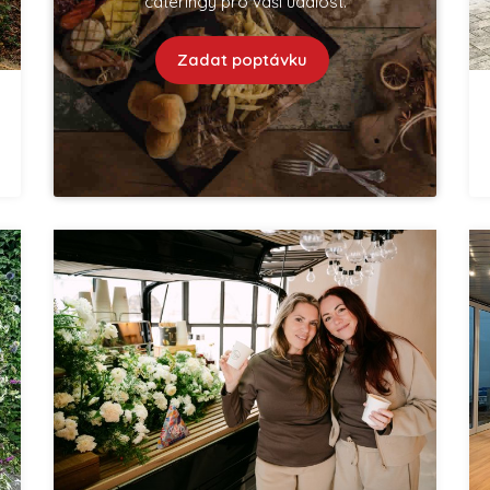
cateringy pro vaší událost.
Zadat poptávku