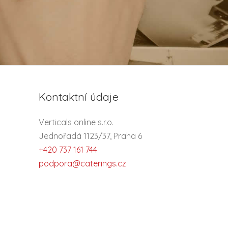
Kontaktní údaje
Verticals online s.r.o.
Jednořadá 1123/37, Praha 6
+420 737 161 744
podpora@caterings.cz