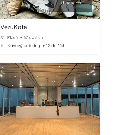
1 hodnocení
VezuKafe
Plzeň
+ 67 dalších
Kávový catering
+ 12 dalších