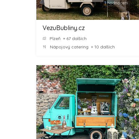
1 hodnocení
VezuBubliny.cz
Plzeň
+ 67 dalších
Nápojový catering
+ 10 dalších