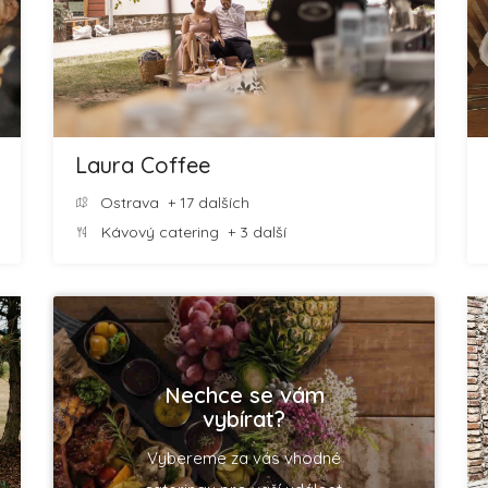
Laura Coffee
Ostrava
+ 17 dalších
Kávový catering
+ 3 další
Nechce se vám
vybírat?
Vybereme za vás vhodné