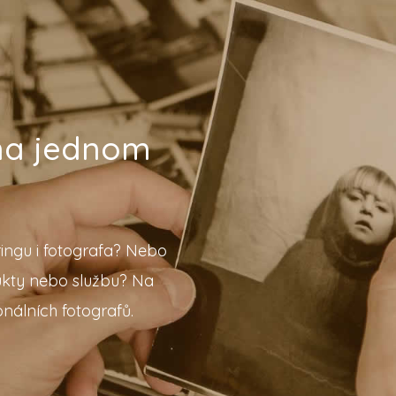
 na jednom
ingu i fotografa? Nebo
ukty nebo službu? Na
nálních fotografů.