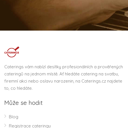
Caterings vám nabízí desítky profesionálních a prověřených
cateringů na jednom místě. Ať hledáte catering na svatbu,
firemní akci nebo oslavu narozenin, na Caterings.cz najdete
to, co hledáte.
Může se hodit
Blog
Registrace cateringu