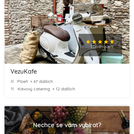
1 hodnocení
VezuKafe
Plzeň
+ 67 dalších
Kávový catering
+ 12 dalších
Nechce se vám vybírat?