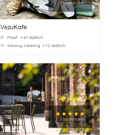
1 hodnocení
VezuKafe
Plzeň
+ 67 dalších
Kávový catering
+ 12 dalších
3 hodnocení