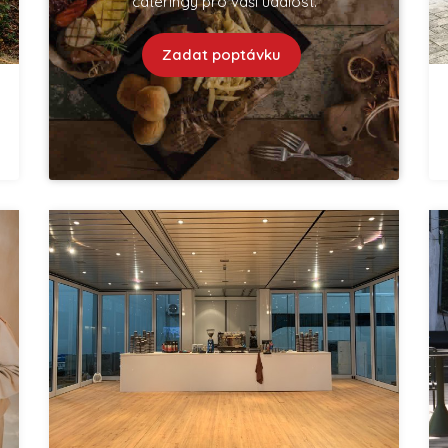
cateringy pro vaší událost.
Zadat poptávku