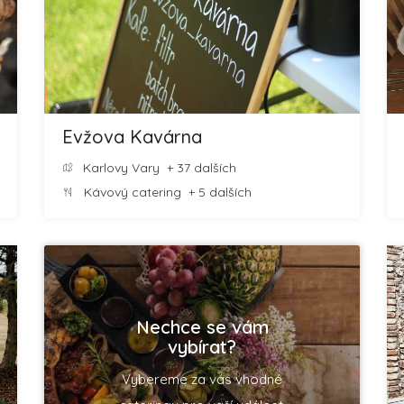
Evžova Kavárna
Karlovy Vary
+ 37 dalších
Kávový catering
+ 5 dalších
Nechce se vám
vybírat?
Vybereme za vás vhodné