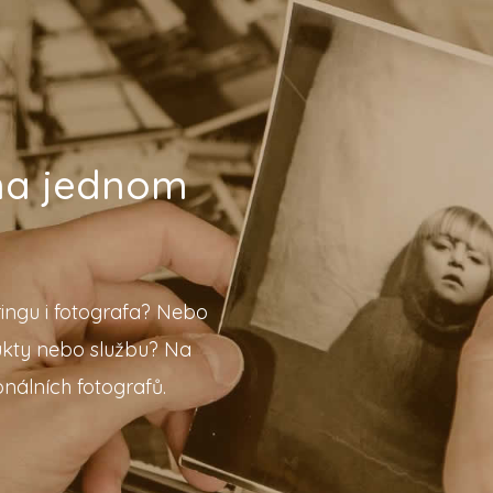
 na jednom
ingu i fotografa? Nebo
ukty nebo službu? Na
nálních fotografů.