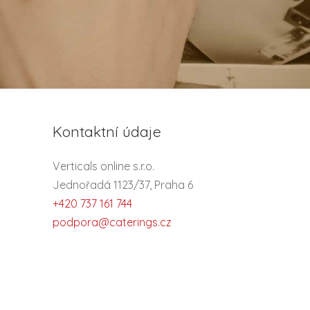
Kontaktní údaje
Verticals online s.r.o.
Jednořadá 1123/37, Praha 6
+420 737 161 744
podpora@caterings.cz