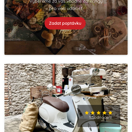
Vybereme za vás vhodné cateringy
pro vaší událost.
Zadat poptávku
1 hodnocení