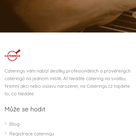
Caterings vám nabízí desítky profesionálních a prověřených
cateringů na jednom místě. Ať hledáte catering na svatbu,
firemní akci nebo oslavu narozenin, na Caterings.cz najdete
to, co hledáte.
Může se hodit
Blog
Registrace cateringu