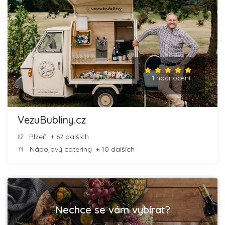
1 hodnocení
VezuBubliny.cz
Plzeň
+ 67 dalších
Nápojový catering
+ 10 dalších
Nechce se vám vybírat?