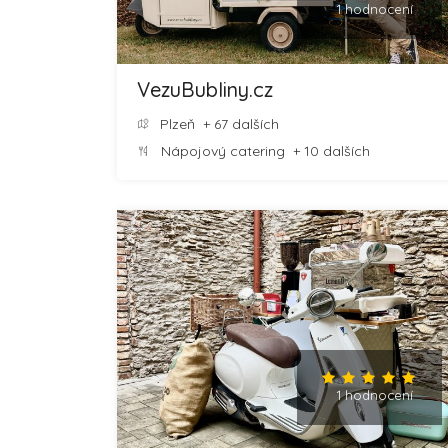
1 hodnocení
VezuBubliny.cz
Plzeň
+ 67 dalších
Nápojový catering
+ 10 dalších
1 hodnocení