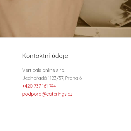
Kontaktní údaje
Verticals online s.r.o.
Jednořadá 1123/37, Praha 6
+420 737 161 744
podpora@caterings.cz