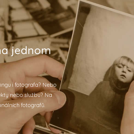
 na jednom
ingu i fotografa? Nebo
ukty nebo službu? Na
nálních fotografů.