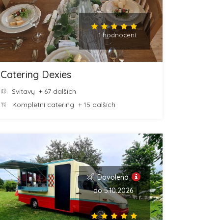
1 hodnocení
Catering Dexies
Svitavy
+ 67 dalších
Kompletní catering
+ 15 dalších
Dovolená
do 5.10.2026