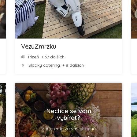
VezuZmrzku
Plzeň
+ 67 dalších
Sladký catering
+ 8 dalších
Nechce se vám
vybírat?
Vybereme za vás vhodné