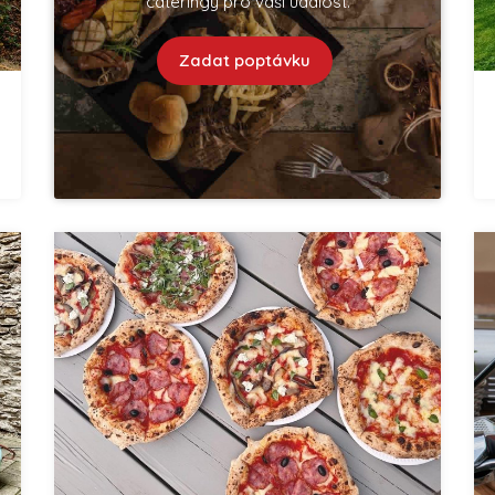
cateringy pro vaší událost.
Zadat poptávku