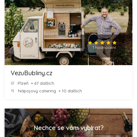
1 hodnocení
VezuBubliny.cz
Plzeň
+ 67 dalších
Nápojový catering
+ 10 dalších
Nechce se vám vybírat?