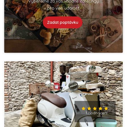
Vybereme za vás vhodné cateringy
pro vaší událost.
Zadat poptávku
1 hodnocení