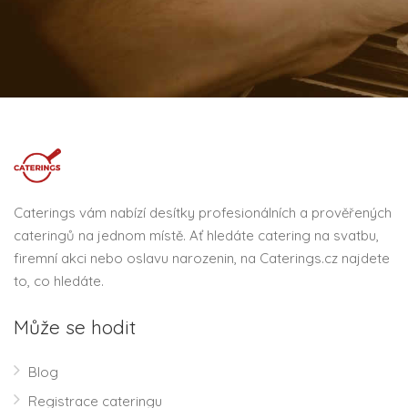
Caterings vám nabízí desítky profesionálních a prověřených
cateringů na jednom místě. Ať hledáte catering na svatbu,
firemní akci nebo oslavu narozenin, na Caterings.cz najdete
to, co hledáte.
Může se hodit
Blog
Registrace cateringu