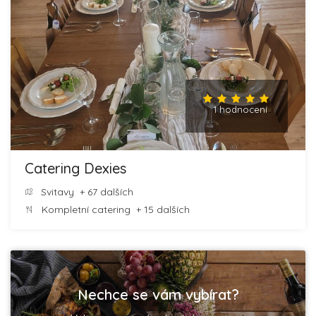
1 hodnocení
Catering Dexies
Svitavy
+ 67 dalších
Kompletní catering
+ 15 dalších
Nechce se vám vybírat?