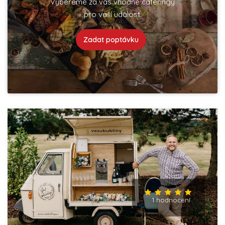
Vybereme za vás vhodné cateringy
pro vaší událost.
Zadat poptávku
1 hodnocení