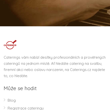
Caterings vám nabízí desítky profesionálních a prověřených
cateringů na jednom místě. Ať hledáte catering na svatbu,
firemní akci nebo oslavu narozenin, na Caterings.cz najdete
to, co hledáte.
Může se hodit
Blog
Registrace cateringu