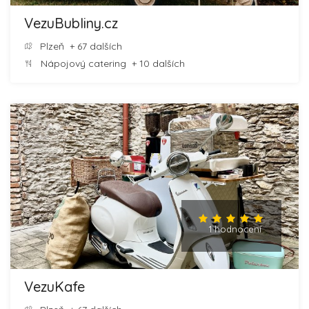
VezuBubliny.cz
Plzeň
+ 67 dalších
Nápojový catering
+ 10 dalších
1 hodnocení
VezuKafe