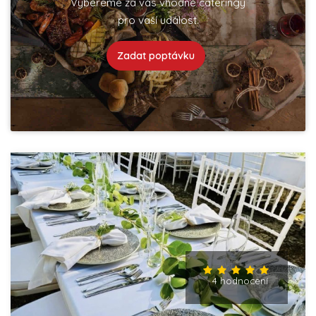
Vybereme za vás vhodné cateringy
pro vaší událost.
Zadat poptávku
4 hodnocení