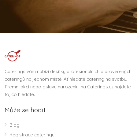
Caterings vám nabízí desítky profesionálních a prověřených
cateringů na jednom místě. Ať hledáte catering na svatbu,
firemní akci nebo oslavu narozenin, na Caterings.cz najdete
to, co hledáte.
Může se hodit
Blog
Registrace cateringu