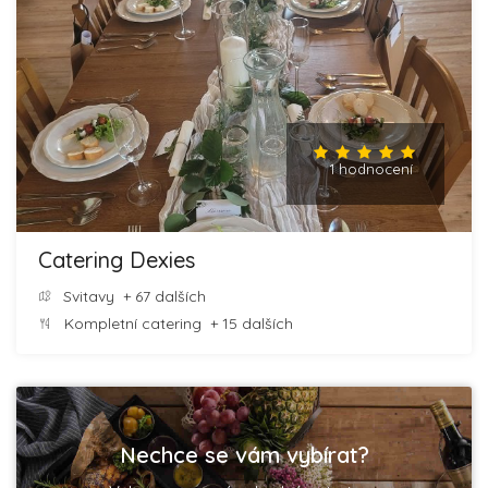
1 hodnocení
Catering Dexies
Svitavy
+ 67 dalších
Kompletní catering
+ 15 dalších
Nechce se vám vybírat?