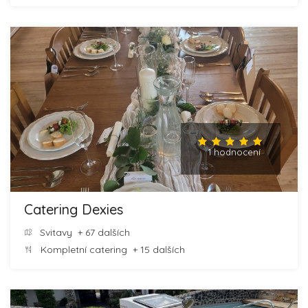
1 hodnocení
Catering Dexies
Svitavy
+ 67 dalších
Kompletní catering
+ 15 dalších