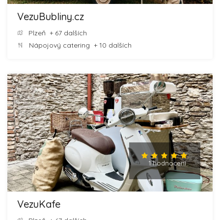
VezuBubliny.cz
Plzeň
+ 67 dalších
Nápojový catering
+ 10 dalších
1 hodnocení
VezuKafe