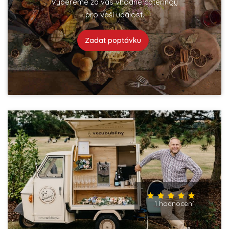
Vybereme za vás vhodné cateringy
pro vaší událost.
Zadat poptávku
1 hodnocení