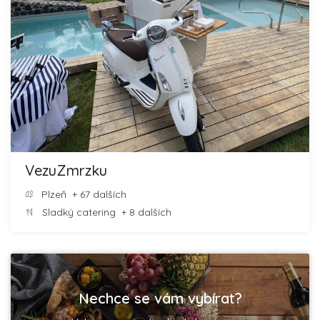
VezuZmrzku
Plzeň
+ 67 dalších
Sladký catering
+ 8 dalších
Nechce se vám vybírat?