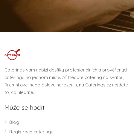
Caterings vám nabízí desítky profesionálních a prověřených
cateringů na jednom místě. Ať hledáte catering na svatbu,
firemní akci nebo oslavu narozenin, na Caterings.cz najdete
to, co hledáte.
Může se hodit
Blog
Registrace cateringu