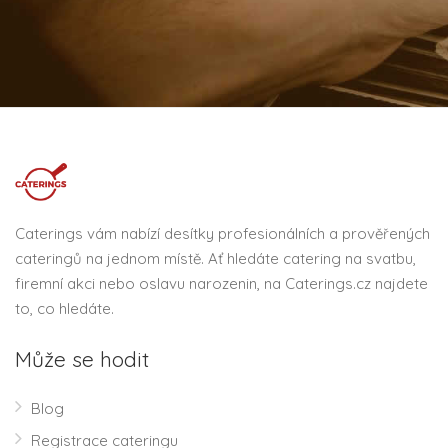
Caterings vám nabízí desítky profesionálních a prověřených
cateringů na jednom místě. Ať hledáte catering na svatbu,
firemní akci nebo oslavu narozenin, na Caterings.cz najdete
to, co hledáte.
Může se hodit
Blog
Registrace cateringu