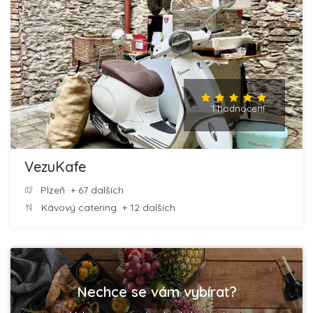
1 hodnocení
VezuKafe
Plzeň
+ 67 dalších
Kávový catering
+ 12 dalších
Nechce se vám vybírat?