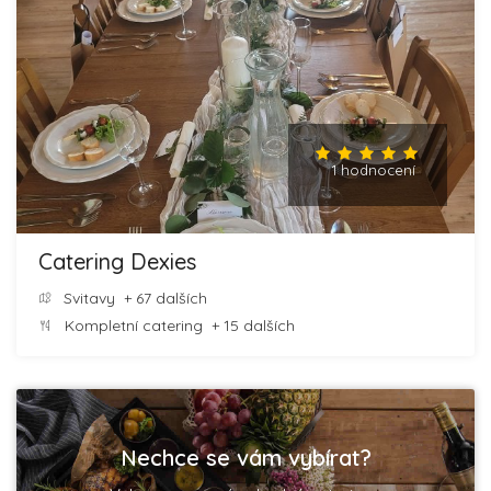
1 hodnocení
Catering Dexies
Svitavy
+ 67 dalších
Kompletní catering
+ 15 dalších
Nechce se vám vybírat?