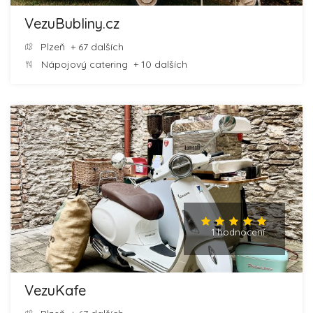
VezuBubliny.cz
Plzeň
+ 67 dalších
Nápojový catering
+ 10 dalších
1 hodnocení
VezuKafe