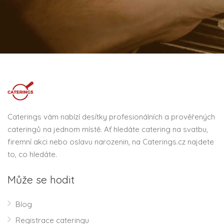
Caterings vám nabízí desítky profesionálních a prověřených
cateringů na jednom místě. Ať hledáte catering na svatbu,
firemní akci nebo oslavu narozenin, na Caterings.cz najdete
to, co hledáte.
Může se hodit
Blog
Registrace cateringu