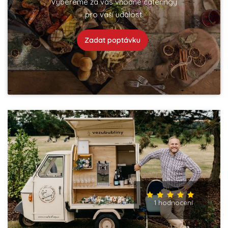
Vybereme za vás vhodné cateringy
pro vaší událost.
Zadat poptávku
1 hodnocení