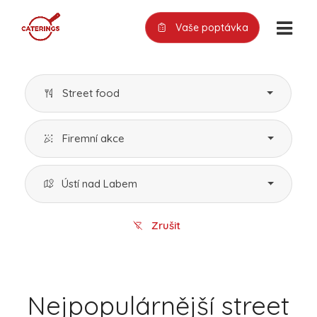
Vaše poptávka
Street food
Firemní akce
Ústí nad Labem
Zrušit
Nejpopulárnější street