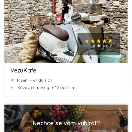
1 hodnocení
VezuKafe
Plzeň
+ 67 dalších
Kávový catering
+ 12 dalších
Nechce se vám vybírat?