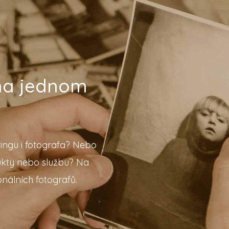
 na jednom
ingu i fotografa? Nebo
ukty nebo službu? Na
nálních fotografů.