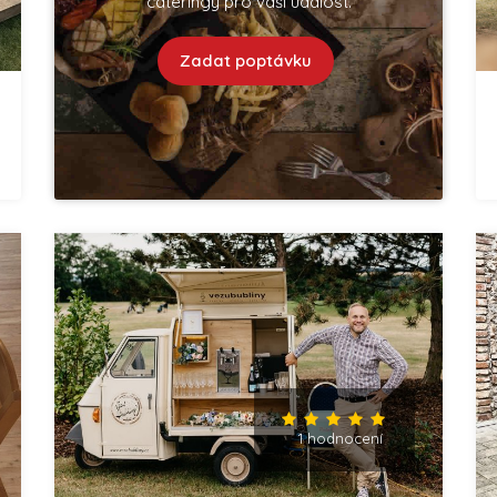
cateringy pro vaší událost.
Zadat poptávku
1 hodnocení