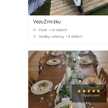
VezuZmrzku
Plzeň
+ 67 dalších
Sladký catering
+ 8 dalších
1 hodnocení