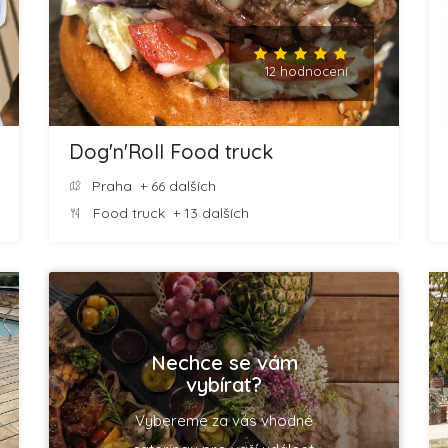
12 hodnocení
Dog'n'Roll Food truck
Praha
+ 66 dalších
Food truck
+ 13 dalších
Nechce se vám
vybírat?
Vybereme za vás vhodné