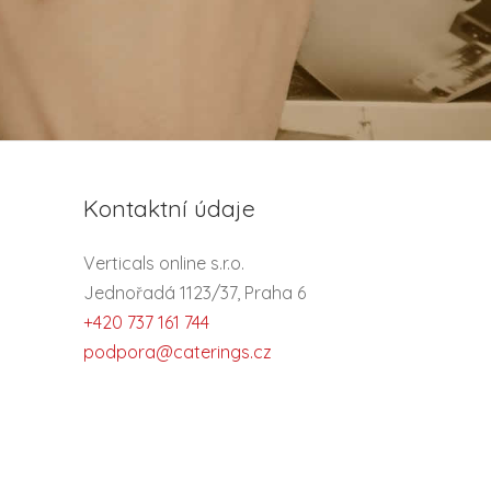
Kontaktní údaje
Verticals online s.r.o.
Jednořadá 1123/37, Praha 6
+420 737 161 744
podpora@caterings.cz