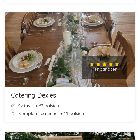
1 hodnocení
Catering Dexies
Svitavy
+ 67 dalších
Kompletní catering
+ 15 dalších