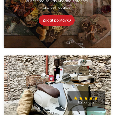
Vybereme za vás vhodné cateringy
pro vaší událost.
Zadat poptávku
1 hodnocení