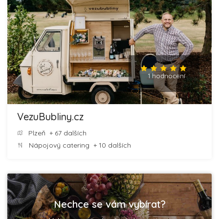
1 hodnocení
VezuBubliny.cz
Plzeň
+ 67 dalších
Nápojový catering
+ 10 dalších
Nechce se vám vybírat?