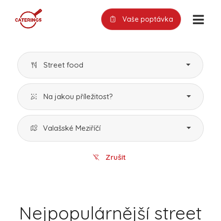
Vaše poptávka
Street food
Na jakou příležitost?
Valašské Meziříčí
Zrušit
Nejpopulárnější street