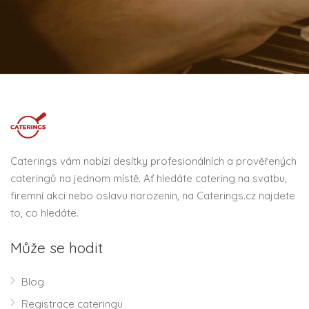
Caterings vám nabízí desítky profesionálních a prověřených
cateringů na jednom místě. Ať hledáte catering na svatbu,
firemní akci nebo oslavu narozenin, na Caterings.cz najdete
to, co hledáte.
Může se hodit
Blog
Registrace cateringu