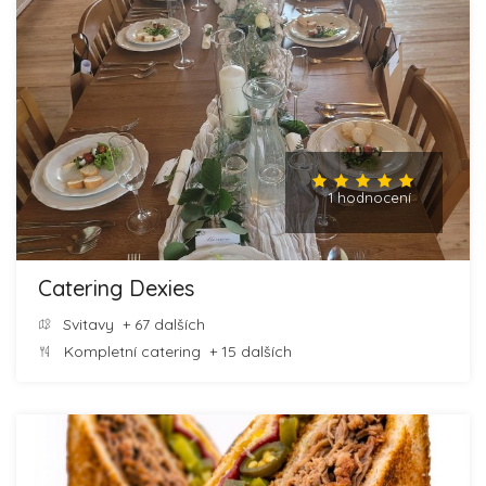
1 hodnocení
Catering Dexies
Svitavy
+ 67 dalších
Kompletní catering
+ 15 dalších