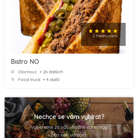
2 hodnocení
Bistro NO
Olomouc
+ 26 dalších
Food truck
+ 4 další
Nechce se vám vybírat?
Vybereme za vás vhodné cateringy
pro vaší událost.