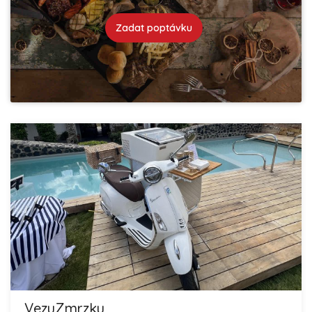
Zadat poptávku
VezuZmrzku