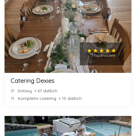
1 hodnocení
Catering Dexies
Svitavy
+ 67 dalších
Kompletní catering
+ 15 dalších