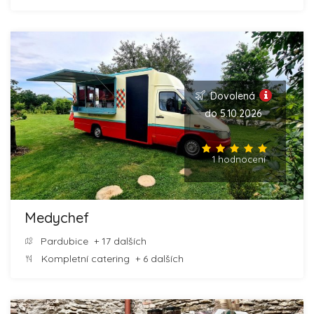
Dovolená
do 5.10.2026
1 hodnocení
Medychef
Pardubice
+ 17 dalších
Kompletní catering
+ 6 dalších