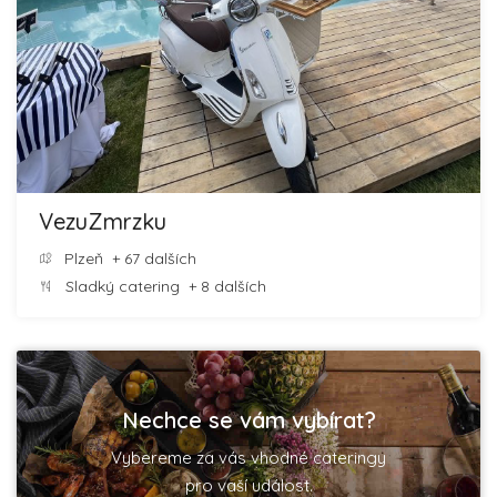
VezuZmrzku
Plzeň
+ 67 dalších
Sladký catering
+ 8 dalších
Nechce se vám vybírat?
Vybereme za vás vhodné cateringy
pro vaší událost.