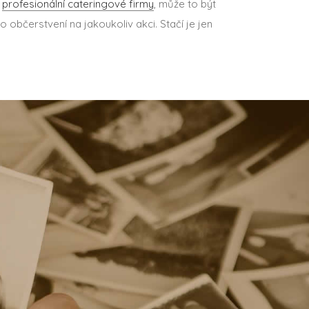
d
profesionální cateringové firmy
, může to být
 o občerstvení na jakoukoliv akci. Stačí je jen