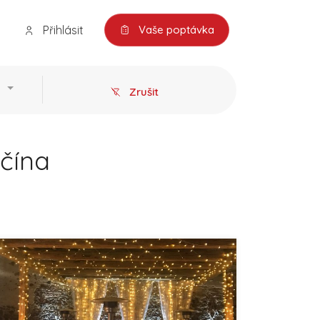
Přihlásit
Vaše poptávka
Zrušit
ěčína