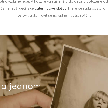
chutná vždy nejlépe. A když je vymyšlené a do detailu dotažené o
vás nejlepší děčínské
cateringové služby
, které se rády postarají
oslovit a domluvit se na splnění vašich přání.
 na jednom