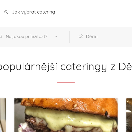
Jak vybrat catering
Na jakou příležitost?
Děčín
opulárnější cateringy z D