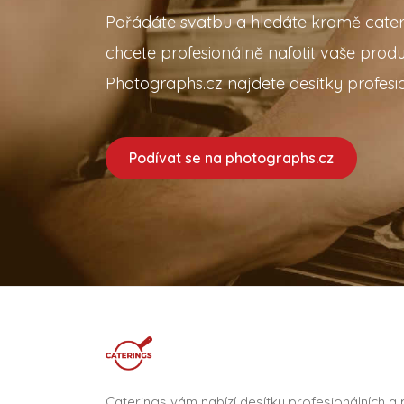
Pořádáte svatbu a hledáte kromě cater
chcete profesionálně nafotit vaše prod
Photographs.cz najdete desítky profesio
Podívat se na photographs.cz
Caterings vám nabízí desítky profesionálních a