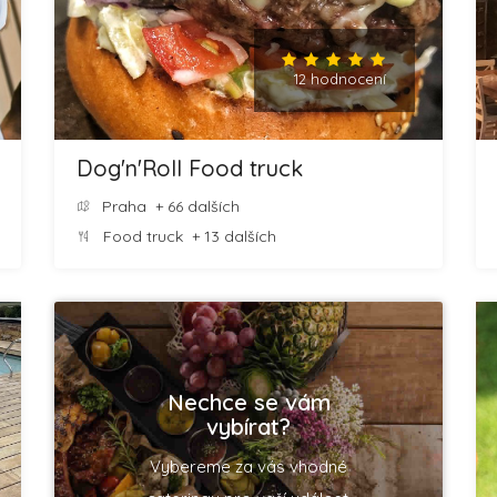
12 hodnocení
Dog'n'Roll Food truck
Praha
+ 66 dalších
Food truck
+ 13 dalších
Nechce se vám
vybírat?
Vybereme za vás vhodné