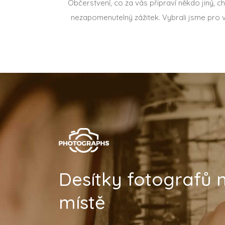
Občerstvení, co za vás připraví někdo jiný, 
nezapomenutelný zážitek. Vybrali jsme pro 
Desítky fotografů
místě