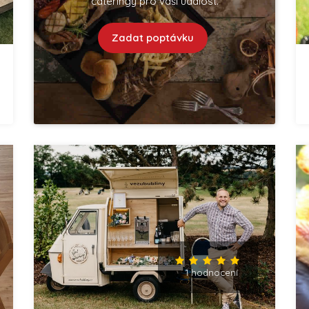
cateringy pro vaší událost.
Zadat poptávku
1 hodnocení