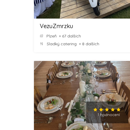
VezuZmrzku
Plzeň
+ 67 dalších
Sladký catering
+ 8 dalších
1 hodnocení