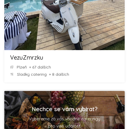
VezuZmrzku
Plzeň
+ 67 dalších
Sladký catering
+ 8 dalších
Nechce se vám vybírat?
Vybereme za vás vhodné cateringy
pro vaší událost.