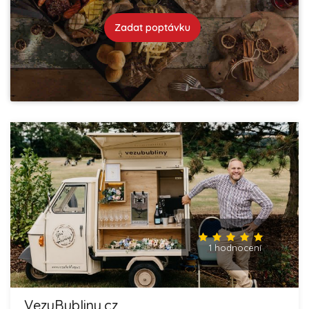
Zadat poptávku
1 hodnocení
VezuBubliny.cz