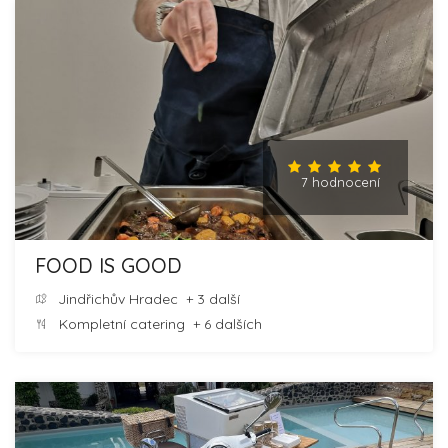
7 hodnocení
FOOD IS GOOD
Jindřichův Hradec
+ 3 další
Kompletní catering
+ 6 dalších