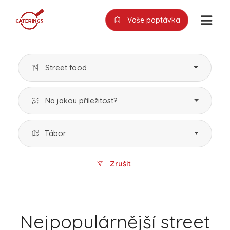
Vaše poptávka
Street food
Na jakou příležitost?
Tábor
Zrušit
Nejpopulárnější street