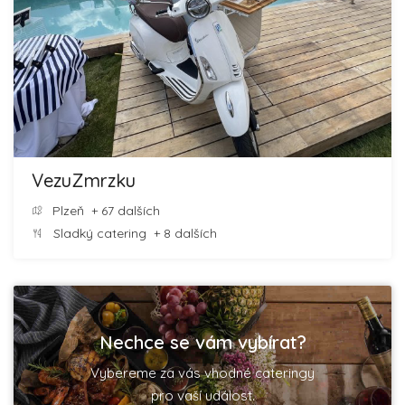
VezuZmrzku
Plzeň
+ 67 dalších
Sladký catering
+ 8 dalších
Nechce se vám vybírat?
Vybereme za vás vhodné cateringy
pro vaší událost.