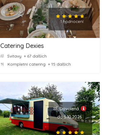
1 hodnocení
Catering Dexies
Svitavy
+ 67 dalších
Kompletní catering
+ 15 dalších
Dovolená
do 5.10.2026