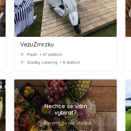
VezuZmrzku
Plzeň
+ 67 dalších
Sladký catering
+ 8 dalších
Nechce se vám
vybírat?
Vybereme za vás vhodné