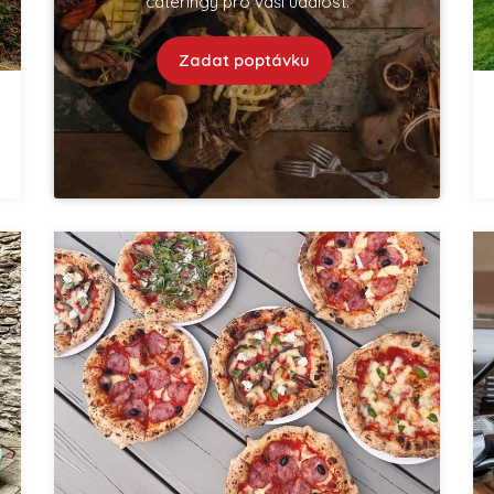
cateringy pro vaší událost.
Zadat poptávku