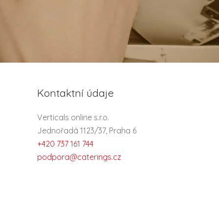
Kontaktní údaje
Verticals online s.r.o.
Jednořadá 1123/37, Praha 6
+420 737 161 744
podpora@caterings.cz