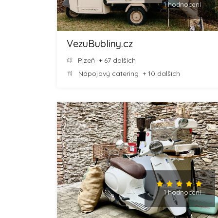
1 hodnocení
VezuBubliny.cz
Plzeň
+ 67 dalších
Nápojový catering
+ 10 dalších
1 hodnocení