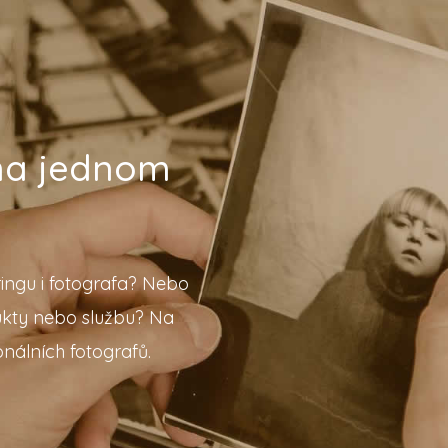
 na jednom
ingu i fotografa? Nebo
ukty nebo službu? Na
nálních fotografů.