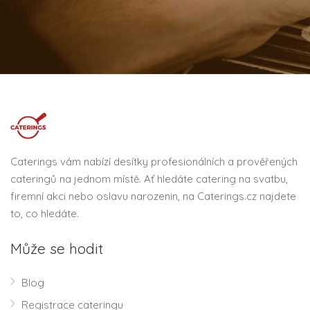
Caterings vám nabízí desítky profesionálních a prověřených
cateringů na jednom místě. Ať hledáte catering na svatbu,
firemní akci nebo oslavu narozenin, na Caterings.cz najdete
to, co hledáte.
Může se hodit
Blog
Registrace cateringu