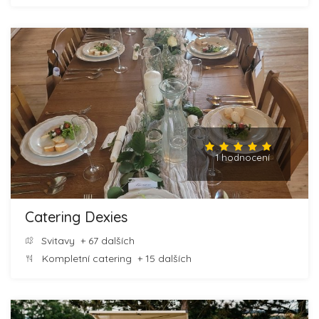
1 hodnocení
Catering Dexies
Svitavy
+ 67 dalších
Kompletní catering
+ 15 dalších