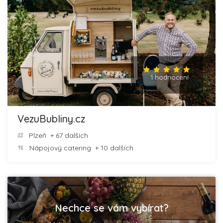
1 hodnocení
VezuBubliny.cz
Plzeň
+ 67 dalších
Nápojový catering
+ 10 dalších
Nechce se vám vybírat?