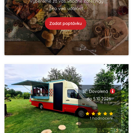
Vybereme za vás vhodné cateringy
pro vaší událost.
Zadat poptávku
Dovolená
do 5.10.2026
1 hodnocení