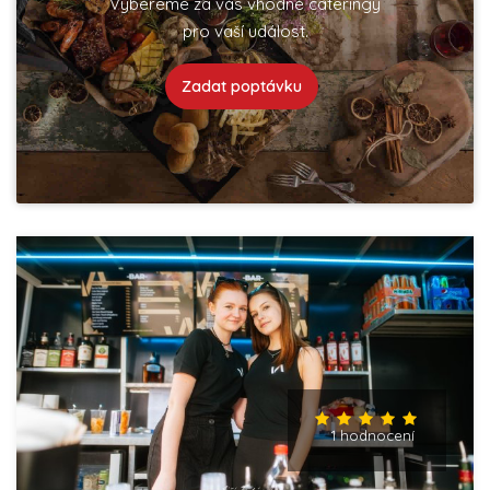
Vybereme za vás vhodné cateringy
pro vaší událost.
Zadat poptávku
1 hodnocení