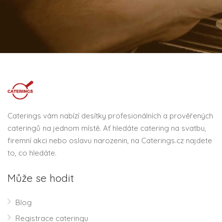
Caterings vám nabízí desítky profesionálních a prověřených
cateringů na jednom místě. Ať hledáte catering na svatbu,
firemní akci nebo oslavu narozenin, na Caterings.cz najdete
to, co hledáte.
Může se hodit
Blog
Registrace cateringu