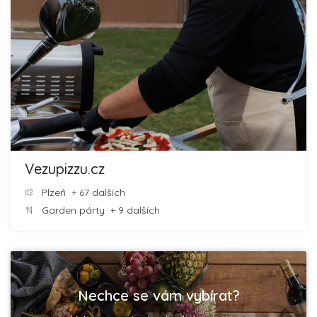
Vezupizzu.cz
Plzeň
+ 67 dalších
Garden párty
+ 9 dalších
Nechce se vám vybírat?