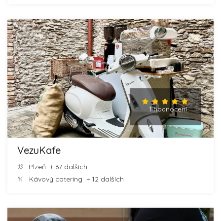
1 hodnocení
VezuKafe
Plzeň
+ 67 dalších
Kávový catering
+ 12 dalších