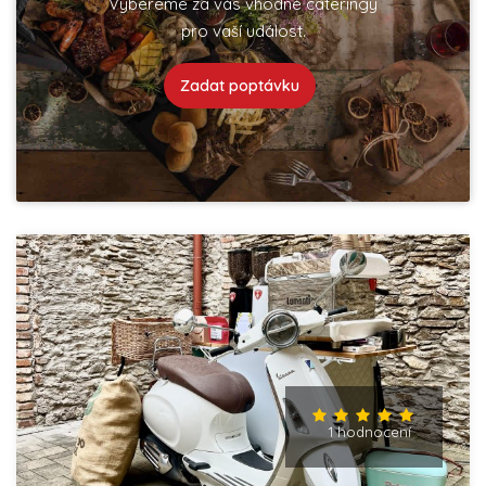
Vybereme za vás vhodné cateringy
pro vaší událost.
Zadat poptávku
1 hodnocení