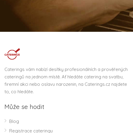
Caterings vám nabízí desítky profesionálních a prověřených
cateringů na jednom místě. Ať hledáte catering na svatbu,
firemní akci nebo oslavu narozenin, na Caterings.cz najdete
to, co hledáte.
Může se hodit
Blog
Registrace cateringu