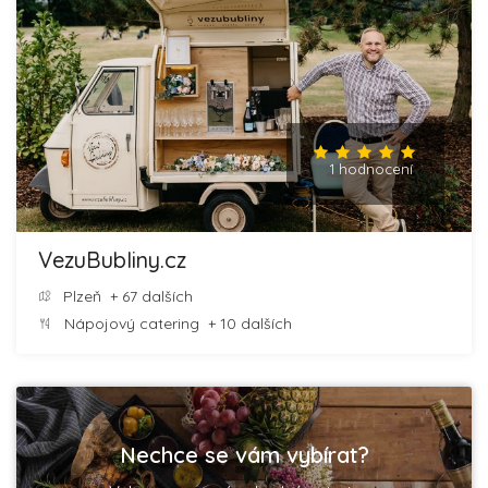
1 hodnocení
VezuBubliny.cz
Plzeň
+ 67 dalších
Nápojový catering
+ 10 dalších
Nechce se vám vybírat?