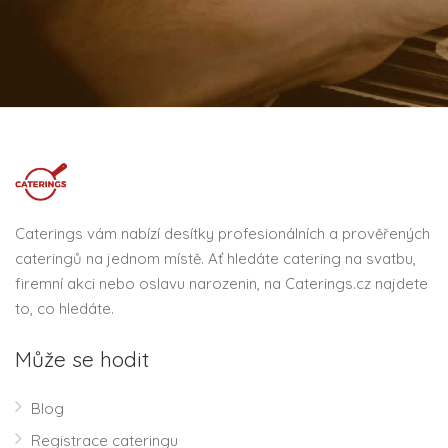
Caterings vám nabízí desítky profesionálních a prověřených
cateringů na jednom místě. Ať hledáte catering na svatbu,
firemní akci nebo oslavu narozenin, na Caterings.cz najdete
to, co hledáte.
Může se hodit
Blog
Registrace cateringu