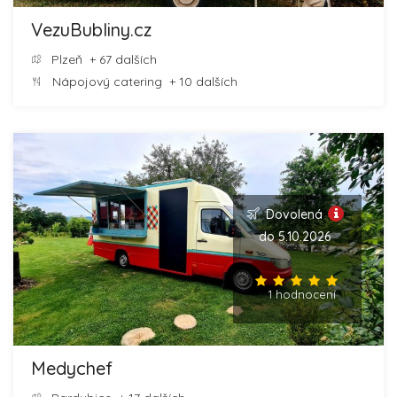
VezuBubliny.cz
Plzeň
+ 67 dalších
Nápojový catering
+ 10 dalších
Dovolená
do 5.10.2026
1 hodnocení
Medychef