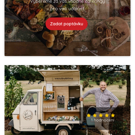
Vybereme za vás vhodné cateringy
pro vaší událost.
Zadat poptávku
1 hodnocení