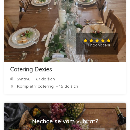
1 hodnocení
Catering Dexies
Svitavy
+ 67 dalších
Kompletní catering
+ 15 dalších
Nechce se vám vybírat?