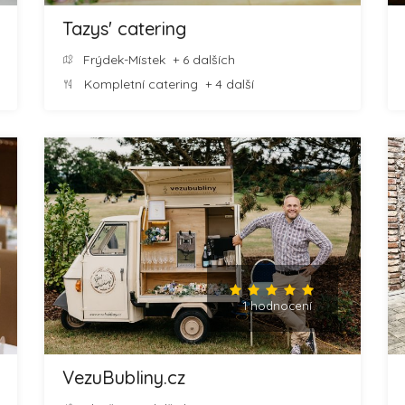
Tazys' catering
Frýdek-Místek
+ 6 dalších
Kompletní catering
+ 4 další
1 hodnocení
VezuBubliny.cz