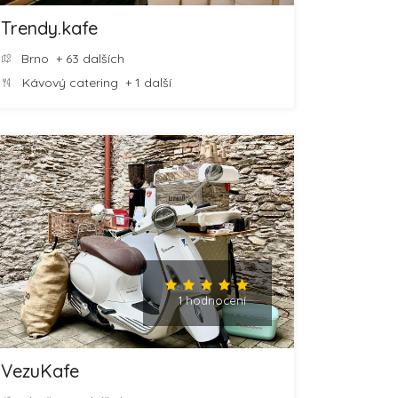
Trendy.kafe
Brno
+ 63 dalších
Kávový catering
+ 1 další
1 hodnocení
VezuKafe