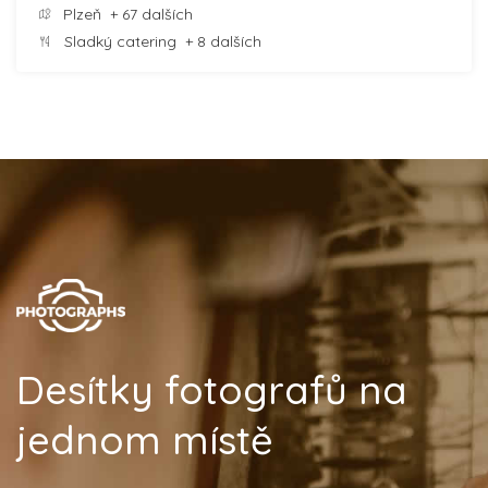
Plzeň
+ 67 dalších
Sladký catering
+ 8 dalších
Desítky fotografů na
jednom místě