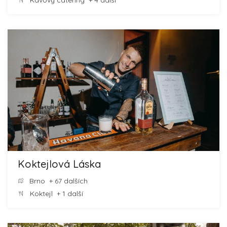
Kávový catering
+ 4 další
Koktejlová Láska
Brno
+ 67 dalších
Koktejl
+ 1 další