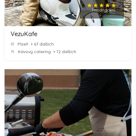
1 hodnocení
VezuKafe
Plzeň
+ 67 dalších
Kávový catering
+ 12 dalších