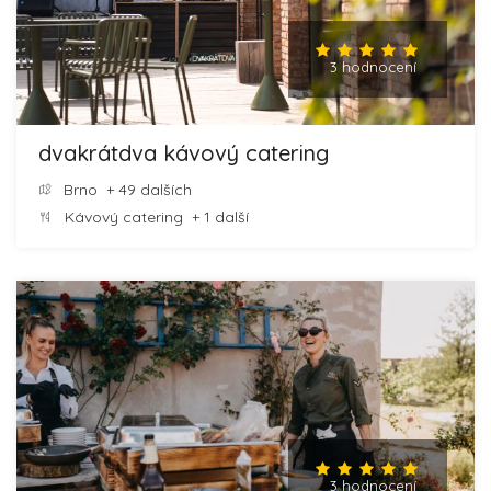
3 hodnocení
dvakrátdva kávový catering
Brno
+ 49 dalších
Kávový catering
+ 1 další
3 hodnocení