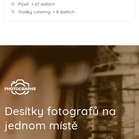
Plzeň
+ 67 dalších
Sladký catering
+ 8 dalších
Desítky fotografů na
jednom místě