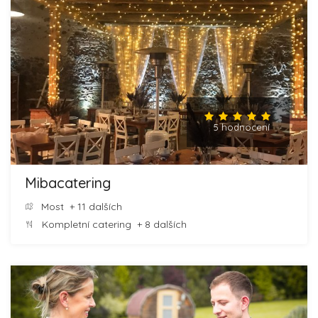
5 hodnocení
Mibacatering
Most
+ 11 dalších
Kompletní catering
+ 8 dalších