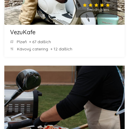
1 hodnocení
VezuKafe
Plzeň
+ 67 dalších
Kávový catering
+ 12 dalších