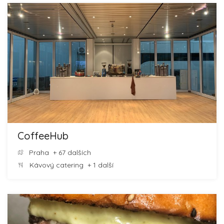
CoffeeHub
Praha
+ 67 dalších
Kávový catering
+ 1 další