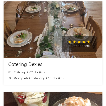
1 hodnocení
Catering Dexies
Svitavy
+ 67 dalších
Kompletní catering
+ 15 dalších