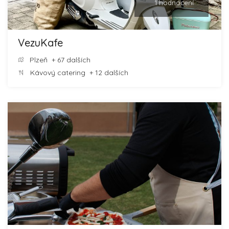
1 hodnocení
VezuKafe
Plzeň
+ 67 dalších
Kávový catering
+ 12 dalších