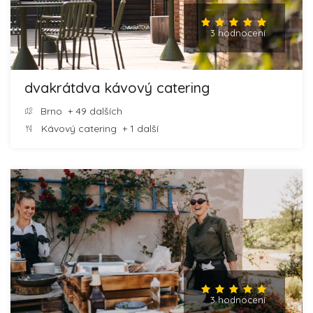
3 hodnocení
dvakrátdva kávový catering
Brno
+ 49 dalších
Kávový catering
+ 1 další
3 hodnocení