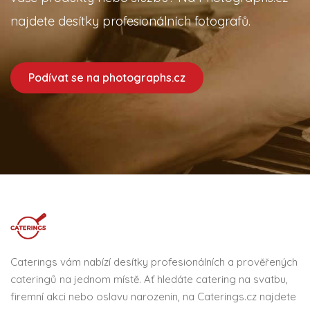
najdete desítky profesionálních fotografů.
Podívat se na photographs.cz
Caterings vám nabízí desítky profesionálních a prověřených
cateringů na jednom místě. Ať hledáte catering na svatbu,
firemní akci nebo oslavu narozenin, na Caterings.cz najdete