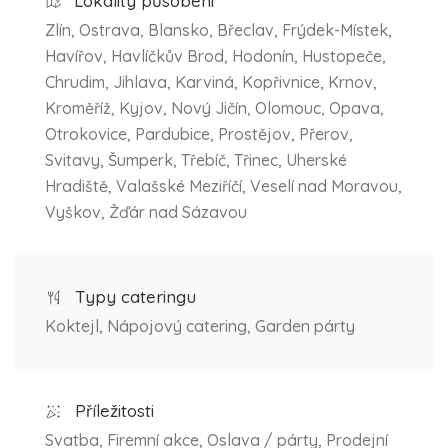
Lokality působení
Zlín, Ostrava, Blansko, Břeclav, Frýdek-Místek,
Havířov, Havlíčkův Brod, Hodonín, Hustopeče,
Chrudim, Jihlava, Karviná, Kopřivnice, Krnov,
Kroměříž, Kyjov, Nový Jičín, Olomouc, Opava,
Otrokovice, Pardubice, Prostějov, Přerov,
Svitavy, Šumperk, Třebíč, Třinec, Uherské
Hradiště, Valašské Meziříčí, Veselí nad Moravou,
Vyškov, Žďár nad Sázavou
Typy cateringu
Koktejl, Nápojový catering, Garden párty
Příležitosti
Svatba, Firemní akce, Oslava / párty, Prodejní